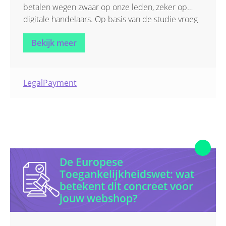
betalen wegen zwaar op onze leden, zeker op
Uncategorized
digitale handelaars. Op basis van de studie vroeg
minister David Clarinval de sector om concrete
Bekijk meer
beleidsvoorstellen. Becom werkte deze position
paper uit, met vier scherpe aanbevelingen voor
een eerlijker en transparanter betaalmarkt.
Legal
Payment
De Europese
Toegankelijkheidswet: wat
betekent dit concreet voor
jouw webshop?