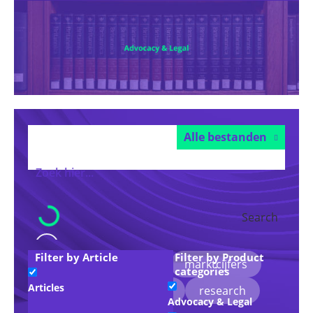
Alle bestanden
Search
Filter by Article
Filter by Product
Voorgestelde trefwoorden:
marktcijfers
categories
Articles
duurzaamheid
legal
research
Advocacy & Legal