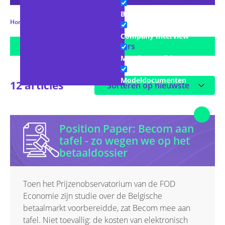
Blogs
Home
Advocacy & Legal
Company Interview
Show filters
Member toolkit
Modeldocumenten
12 articles
Persberichten
Podcasts
Position Paper: Becom aan
tafel - zo wegen we op het
Replays Academy
betaaldossier
Slidedecks
Toen het Prijzenobservatorium van de FOD
Studies & Whitepapers
Economie zijn studie over de Belgische
betaalmarkt voorbereidde, zat Becom mee aan
Talking Points
tafel. Niet toevallig: de kosten van elektronisch