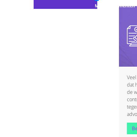
Modeldocumenten
Persberichten
Podcasts
Replays Academy
Slidedecks
Studies & Whitepap
Veel
dat 
Talking Points
de w
cont
Uncategorized
tege
advo
Grad
Be
audi
Beco