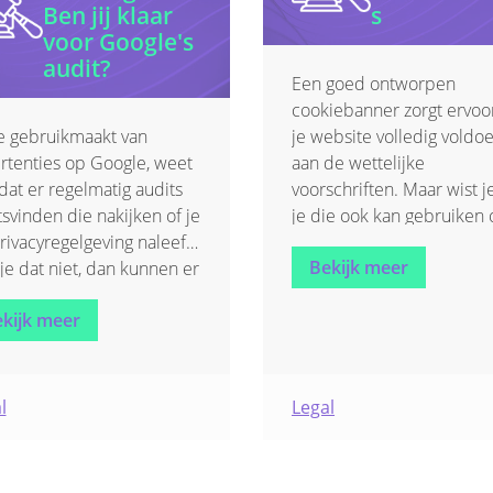
Ben jij klaar
s
voor Google's
audit?
Een goed ontworpen
cookiebanner zorgt ervoo
je gebruikmaakt van
je website volledig voldoe
rtenties op Google, weet
aan de wettelijke
dat er regelmatig audits
voorschriften. Maar wist j
tsvinden die nakijken of je
je die ook kan gebruiken
rivacyregelgeving naleeft.
toestemming te verkrijge
Bekijk meer
je dat niet, dan kunnen er
voor andere
ties of boetes volgen. Het
persoonsgegevens dan en
kijk meer
catenkantoor Nelissen
voor cookies? En dat de
e maakte dit beknopt
rechtspraak inzake
zicht van wat je moet
cookiebanners evolueert?
n om verrassingen te
Advocatenkantoor Neliss
l
Legal
komen en in orde te
Grade zette voor ons alles
en.
op een rijtje en geeft een
interessante tips.