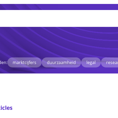
den:
marktcijfers
duurzaamheid
legal
resea
icles