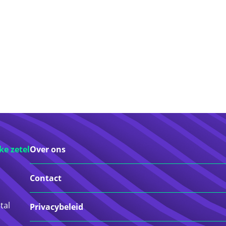
ke zetel
Over ons
Contact
tal
Privacybeleid