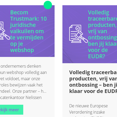
Becom
Volledig
Trustmark: 10
traceerbar
juridische
producten,
valkuilen om
vrij van
te vermijden
ontbossing
op je
ben jij klaa
webshop
voor de
EUDR?
ers
 ondernemers denken
Volledig traceerba
hun webshop volledig aan
producten, vrij va
et voldoet, maar onze
ontbossing – ben ji
roles bewijzen vaak het
klaar voor de EUD
ndeel. Onze partner – het
catenkantoor Nelissen
e – die de juridische
De nieuwe Europese
kijk meer
t in het kader van het
Verordening inzake
m Trustmark uitvoert,