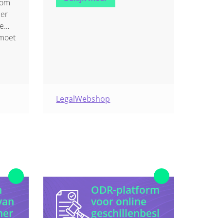
 om
digitale dienstverlening.
eer
de
 moet
e
 zijn
tot
ns
Legal
Webshop
eid,
icht.
n
ODR-platform
van
voor online
ner
geschillenbesl