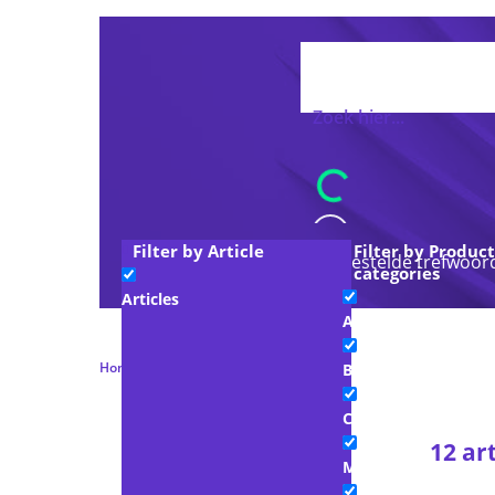
Filter by Article
Filter by Product
Voorgestelde trefwoor
categories
Articles
Advocacy & Legal
Home
Advocacy & Legal
Pagina 2
Blogs
Company Interview
12 art
Member toolkit