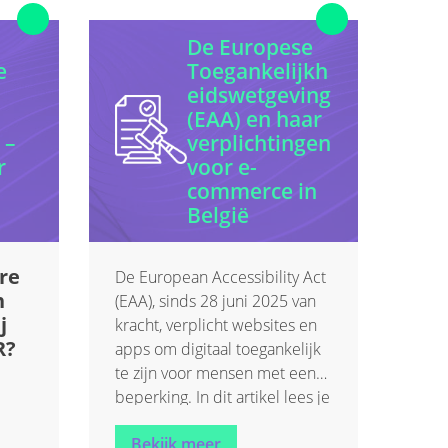
De Europese
e
Toegankelijkh
eidswetgeving
(EAA) en haar
 –
verplichtingen
r
voor e-
commerce in
België
re
De European Accessibility Act
n
(EAA), sinds 28 juni 2025 van
j
kracht, verplicht websites en
R?
apps om digitaal toegankelijk
te zijn voor mensen met een
beperking. In dit artikel lees je
wat de wet precies inhoudt en
Bekijk meer
wat dit betekent voor jouw