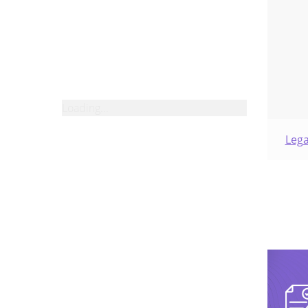
maak
juri
vaak
certi
Loading...
Lega