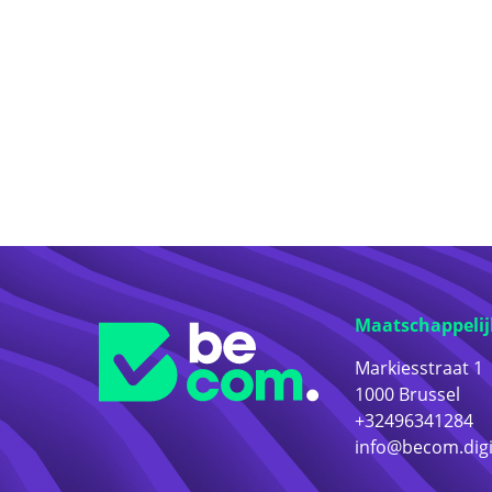
Maatschappelij
Markiesstraat 1
1000 Brussel
+32496341284
info@becom.digi