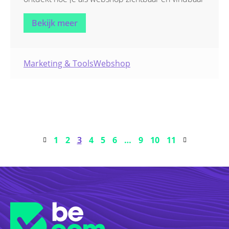
blijft.
Bekijk meer
Marketing & Tools
Webshop
1
2
3
4
5
6
…
9
10
11