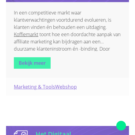
In een competitieve markt waar
klantverwachtingen voortdurend evolueren, is
klanten vinden én behouden een uitdaging.
Koffiemarkt
toont hoe een doordachte aanpak van
affiliate marketing kan bijdragen aan een
duurzame klanteninstroom én -binding. Door
samen te werken met diverse partners en
Bekijk meer
kanalen, slagen ze erin om hun doelgroep gericht
te bereiken en langdurige relaties op te bouwen.
Marketing & Tools
Webshop
Het Digitaal