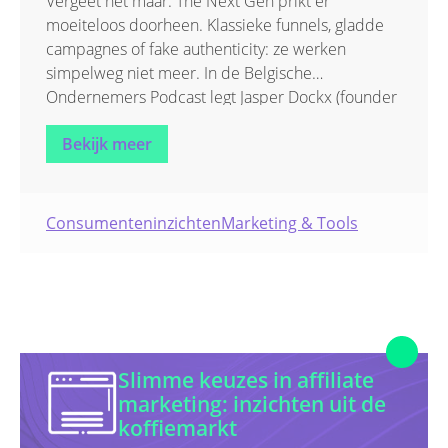
Vergeet het maar. The Next Gen prikt er
moeiteloos doorheen. Klassieke funnels, gladde
Talking Points
campagnes of fake authenticity: ze werken
simpelweg niet meer. In de Belgische
Uncategorized
Ondernemers Podcast legt Jasper Dockx (founder
van
Twaalfde Man Media
) uit waarom merken
Bekijk meer
zo vaak de bal misslaan en hoe je jongeren wél
kan bereiken.
Consumenteninzichten
Marketing & Tools
Slimme keuzes in affiliate
marketing: inzichten uit de
koffiemarkt