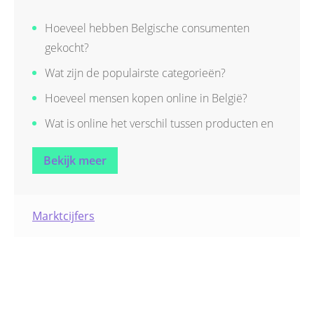
Hoeveel hebben Belgische consumenten
gekocht?
Wat zijn de populairste categorieën?
Hoeveel mensen kopen online in België?
Wat is online het verschil tussen producten en
diensten?
Bekijk meer
Wat zijn de meest gekocht product- en
dienstcategorieën?
Wat is het online aandeel van verschillende
Marktcijfers
sectoren?
Hoe is de online markt geëvolueerd?