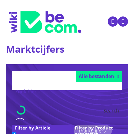
Marktcijfers
Alle bestanden
Search
Filter by Article
Filter by Product
Voorgestelde trefwoorden:
marktcijfers
categories