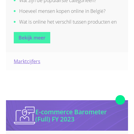
Wat zijn de populairste categorieën?
Hoeveel mensen kopen online in België?
Wat is online het verschil tussen producten en
diensten?
Bekijk meer
Wat zijn de meest gekocht product- en
dienstcategorieën?
Wat is het online aandeel van verschillende
Marktcijfers
sectoren?
Hoe is de online markt geëvolueerd?
E-commerce Barometer
(Full) FY 2023