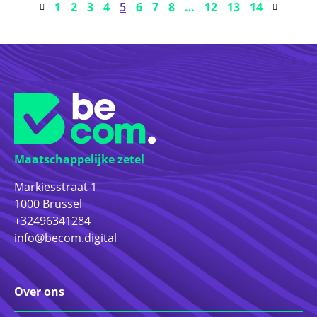
1
2
3
4
5
6
7
8
…
12
13
14
Maatschappelijke zetel
Markiesstraat 1
1000 Brussel
+32496341284
info@becom.digital
Over ons