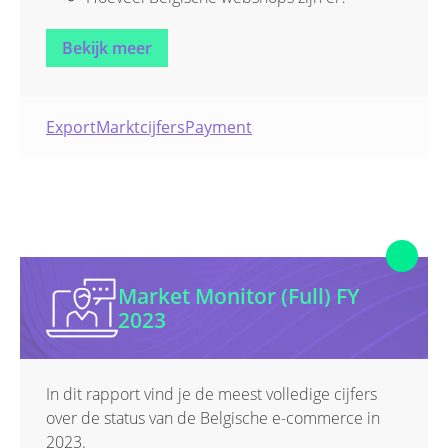
Wat is de meest gebruikte betaalmethode?
Wat zijn de topperioden voor de Belgische
Bekijk meer
e-commerce?
Export
Marktcijfers
Payment
Market Monitor (Full) FY
2023
In dit rapport vind je de meest volledige cijfers
over de status van de Belgische e-commerce in
2023.