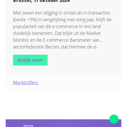
Brussel, 17 oktober 2024
Talking Points
Met zowel een stijging in omzet als in transacties
(beide +5%) in vergelijking met vorig jaar, blijft de
Uncategorized
populariteit van de e-commerce in ons land
duidelijk toenemen. Dat blijkt uit de Market
Monitor en de E-commerce Barometer van
sectorfederatie Becom, dat hiermee de e-
commerce markt in de eerste helft van dit jaar in
Bekijk meer
kaart brengt. Ook opvallend: nooit kochten zoveel
mensen iets online als in de eerste zes maanden
van 2024. “Bijna elke Belg (18+) is nu een online
consument”, klinkt het bij Becom.
Marktcijfers