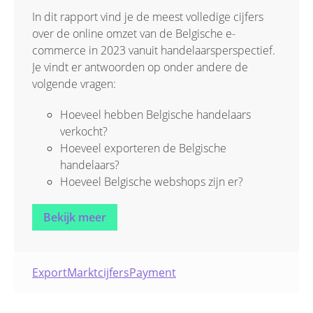
In dit rapport vind je de meest volledige cijfers
over de online omzet van de Belgische e-
commerce in 2023 vanuit handelaarsperspectief.
Je vindt er antwoorden op onder andere de
volgende vragen:
Hoeveel hebben Belgische handelaars
verkocht?
Hoeveel exporteren de Belgische
handelaars?
Hoeveel Belgische webshops zijn er?
Wat is de meest gebruikte betaalmethode?
Wat zijn de meest verkochte product- of
Bekijk meer
dienstcategorieën?
Hoe is de Belgische markt geëvolueerd?
Wat zijn de topperioden voor de Belgische
Export
Marktcijfers
Payment
e-commerce?