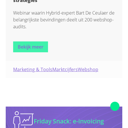
strategies
Talking Points
Webinar waarin Hybrid-expert Bart De Ceulaer de
belangrijkste bevindingen deelt uit 200 webshop-
Uncategorized
audits.
Bekijk meer
Marketing & Tools
Marktcijfers
Webshop
Friday Snack: e-invoicing