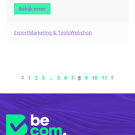
resultaten samengevoegd en vergeleken met de
Bekijk meer
uitgebreide Franse data.
Export
Marketing & Tools
Webshop
1
2
3
…
5
6
7
8
9
10
11