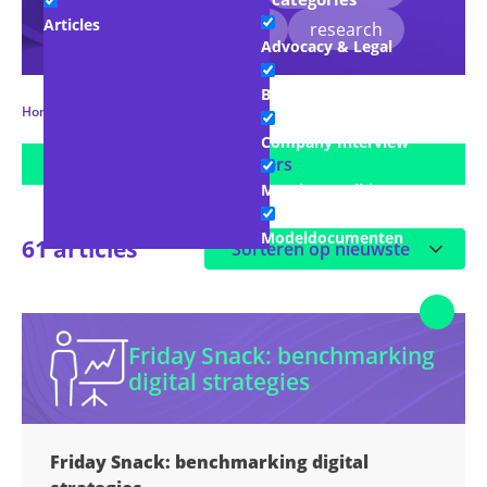
Articles
duurzaamheid
legal
research
Advocacy & Legal
Blogs
Home
Webshop
Pagina 8
Company Interview
Show filters
Member toolkit
Modeldocumenten
61 articles
Persberichten
Podcasts
Friday Snack: benchmarking
digital strategies
Replays Academy
Slidedecks
Friday Snack: benchmarking digital
Studies & Whitepapers