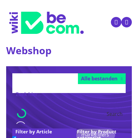
Webshop
Alle bestanden
Search
Filter by Article
Filter by Product
Voorgestelde trefwoorden:
marktcijfers
categories