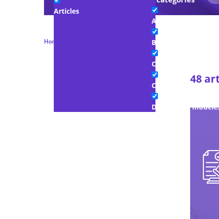
Articles
Advocacy & Legal
Home
Juridique
Page 2
Blogs
Communiqués de p
48 art
Company Interview
Documents modèle
Études et papiers b
Member Toolkit
Podcasts
Présentations
Replays de l’Acadé