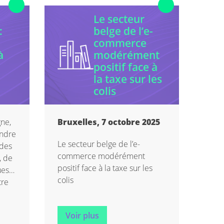
Le secteur
:
belge de l’e-
commerce
à
modérément
positif face à
la taxe sur les
colis
gne,
Bruxelles, 7 octobre 2025
endre
Le secteur belge de l’e-
 des
commerce modérément
, de
positif face à la taxe sur les
ues
colis
tre
–
Voir plus
e