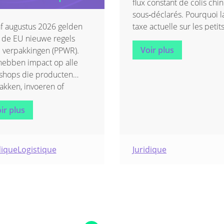
flux constant de colis chin
sous‑déclarés. Pourquoi l
f augustus 2026 gelden
taxe actuelle sur les petit
n de EU nieuwe regels
colis est insuffisante — et
Voir plus
 verpakkingen (PPWR).
quelles solutions fonctio
hebben impact op alle
réellement — découvrez‑
hops die producten
ici.
akken, invoeren of
elen. Jij moet dus weten
ir plus
 rol je speelt (fabrikant,
rteur, distributeur of
ucent) en waar je aan
 voldoen.
dique
Logistique
Juridique