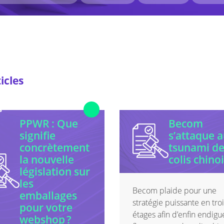
resse
icles
s
PPWR : Que
Becom
lancs
signifie
s’attaque 
concrètement
tsunami d
la nouvelle
colis chino
législation sur
les
Becom plaide pour une
emballages
stratégie puissante en tro
pour votre
étages afin d’enfin endigu
webshop ?
mie