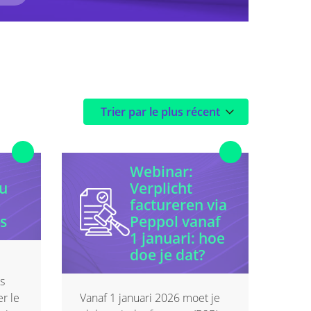
Webinar:
au
Verplicht
e
factureren via
is
Peppol vanaf
1 januari: hoe
doe je dat?
is
er le
Vanaf 1 januari 2026 moet je