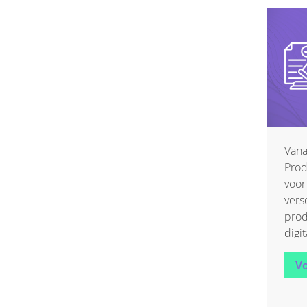
Vana
Prod
voor
vers
prod
digi
vand
Vo
hoe 
herg
ontd