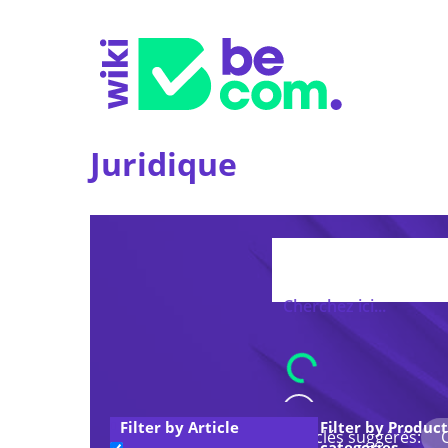
Juridique
Filter by Article
Filter by Product
Mots-clés suggérés:
categories