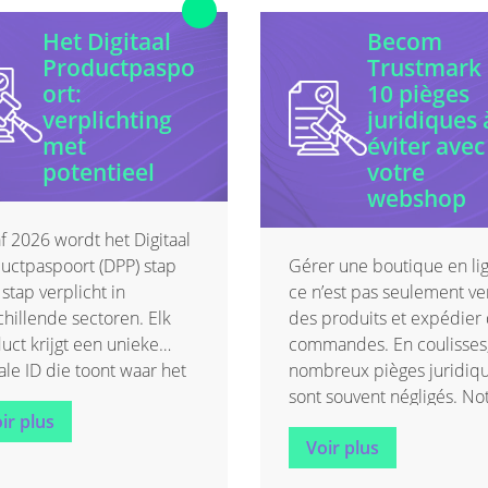
Het Digitaal
Becom
Productpaspo
Trustmark 
ort:
10 pièges
verplichting
juridiques 
met
éviter avec
potentieel
votre
webshop
f 2026 wordt het Digitaal
uctpaspoort (DPP) stap
Gérer une boutique en li
 stap verplicht in
ce n’est pas seulement v
chillende sectoren. Elk
des produits et expédier
uct krijgt een unieke
commandes. En coulisses
tale ID die toont waar het
nombreux pièges juridiq
aan komt, wat erin zit en
sont souvent négligés. No
ir plus
het hersteld of
partenaire – le cabinet
Voir plus
ebruikt kan worden. Je
d’avocats Nelissen Grade 
ekt in deze blog hoe jij je
qui réalise l’audit juridiqu