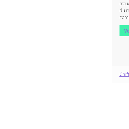
trou
du m
comm
Vo
Chif