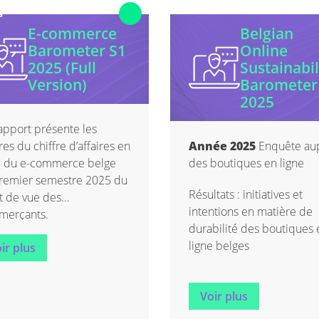
s
E-commerce
Belgian
lancs
Barometer S1
Online
2025 (Full
Sustainabil
Version)
Barometer
2025
apport présente les
res du chiffre d’affaires en
Année 2025
Enquête au
e du e-commerce belge
des boutiques en ligne
mie
remier semestre 2025 du
Résultats : initiatives et
t de vue des
intentions en matière de
merçants.
durabilité des boutiques 
ligne belges
ir plus
Voir plus