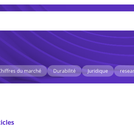
Chiffres du marché
Durabilité
Juridique
resea
resse
icles