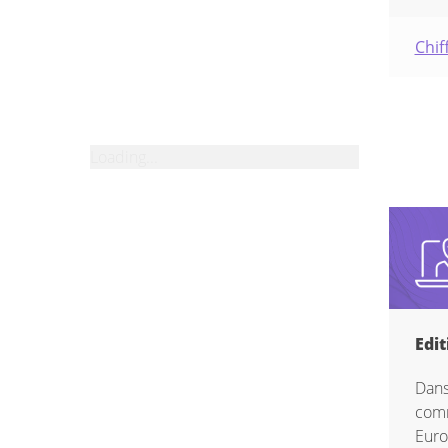
Chif
Loading...
Edit
Dans
com
Eur