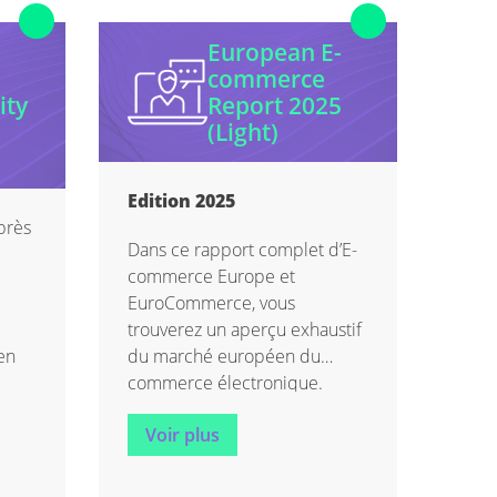
European E-
commerce
ity
Report 2025
(Light)
Edition 2025
près
Dans ce rapport complet d’E-
commerce Europe et
EuroCommerce, vous
trouverez un aperçu exhaustif
en
du marché européen du
commerce électronique.
Voir plus