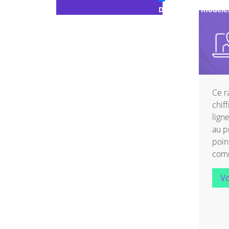
Documents modèle
Études et papiers b
Member Toolkit
Podcasts
Ce r
Présentations
chiff
lign
Replays de l’Acadé
au p
poin
Talking Points
com
Uncategorized
Vo