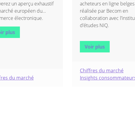
verez un aperçu exhaustif
acheteurs en ligne belges
arché européen du
réalisée par Becom en
erce électronique.
collaboration avec l’institu
d’études NIQ.
ir plus
Voir plus
Chiffres du marché
fres du marché
Insights consommateur