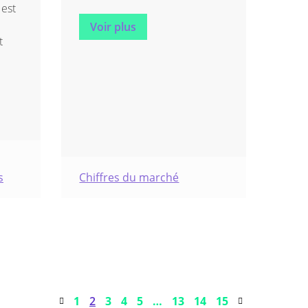
 est
Voir plus
t
s
Chiffres du marché
1
2
3
4
5
…
13
14
15