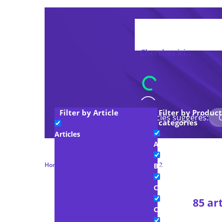
Filter by Article
Filter by Product
Mots-clés suggérés:
categories
Articles
Advocacy & Legal
Home
Études et papiers blancs
Page 2
Blogs
Communiqués de p
85 art
Company Interview