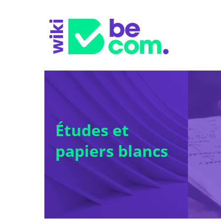
Études et
papiers blancs